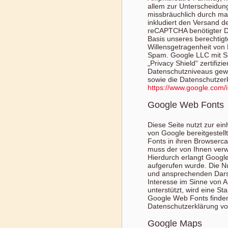
allem zur Unterscheidung
missbräuchlich durch mas
inkludiert den Versand d
reCAPTCHA benötigter Da
Basis unseres berechtigt
Willensgetragenheit von
Spam. Google LLC mit Si
„Privacy Shield“ zertifiz
Datenschutzniveaus gew
sowie die Datenschutzer
https://www.google.com/in
Google Web Fonts
Diese Seite nutzt zur ei
von Google bereitgestell
Fonts in ihren Browserc
muss der von Ihnen ver
Hierdurch erlangt Googl
aufgerufen wurde. Die Nu
und ansprechenden Darste
Interesse im Sinne von A
unterstützt, wird eine S
Google Web Fonts finden 
Datenschutzerklärung v
Google Maps