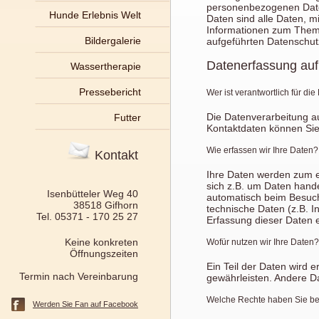
personenbezogenen Date
Hunde Erlebnis Welt
Daten sind alle Daten, mi
Informationen zum Them
Bildergalerie
aufgeführten Datenschut
Datenerfassung auf
Wassertherapie
Pressebericht
Wer ist verantwortlich für di
Die Datenverarbeitung au
Futter
Kontaktdaten können Si
Wie erfassen wir Ihre Daten?
Kontakt
Ihre Daten werden zum ei
sich z.B. um Daten hande
Isenbütteler Weg 40
automatisch beim Besuch
38518 Gifhorn
technische Daten (z.B. I
Tel. 05371 - 170 25 27
Erfassung dieser Daten e
Keine konkreten
Wofür nutzen wir Ihre Daten?
Öffnungszeiten
Ein Teil der Daten wird e
Termin nach Vereinbarung
gewährleisten. Andere D
Welche Rechte haben Sie bez
Werden Sie Fan auf Facebook