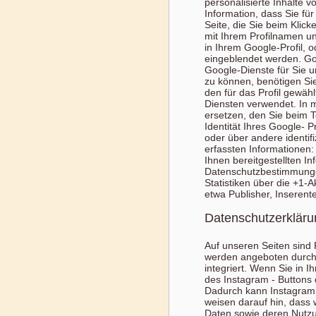
personalisierte Inhalte 
Information, dass Sie fü
Seite, die Sie beim Kli
mit Ihrem Profilnamen u
in Ihrem Google-Profil, 
eingeblendet werden. Goo
Google-Dienste für Sie 
zu können, benötigen Sie 
den für das Profil gewäh
Diensten verwendet. In
ersetzen, den Sie beim T
Identität Ihres Google- 
oder über andere identi
erfassten Informatione
Ihnen bereitgestellten 
Datenschutzbestimmunge
Statistiken über die +1-A
etwa Publisher, Inseren
Datenschutzerkläru
Auf unseren Seiten sind
werden angeboten durch 
integriert. Wenn Sie in 
des Instagram - Buttons d
Dadurch kann Instagram 
weisen darauf hin, dass w
Daten sowie deren Nutzun